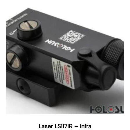
Laser LS117IR – infra