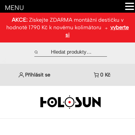
MENU
AKCE:
Získejte ZDARMA montážní destičku v
hodnotě 1790 Kč k novému kolimátoru
vyberte
si
Přihlásit se
0
Kč