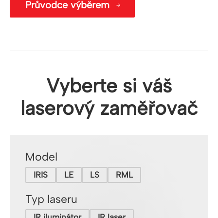
Průvodce výběrem
Vyberte si váš
laserový zaměřovač
Model
IRIS
LE
LS
RML
Typ laseru
IR iluminátor
IR laser