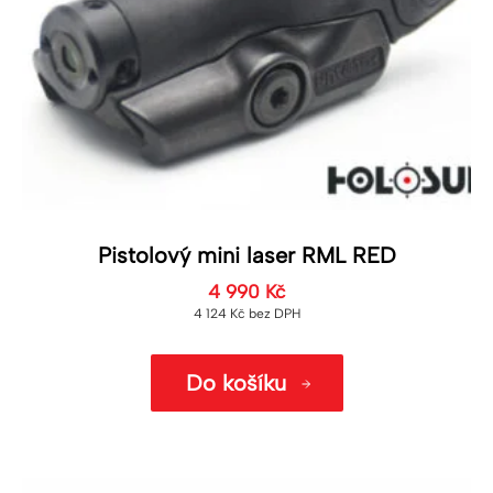
Pistolový mini laser RML RED
4 990
Kč
4 124
Kč
bez DPH
Do košíku