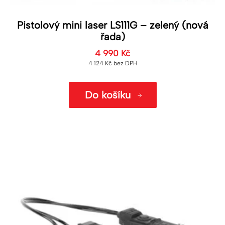
Pistolový mini laser LS111G – zelený (nová
řada)
4 990
Kč
4 124
Kč
bez DPH
Do košíku