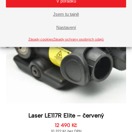
V pořádku
Jsem tu tajně
Nastavení
Zásady cookies
Zásady ochrany osobních údajů
Laser LE117R Elite – červený
12 490
Kč
10 322
Kč
bez DPH