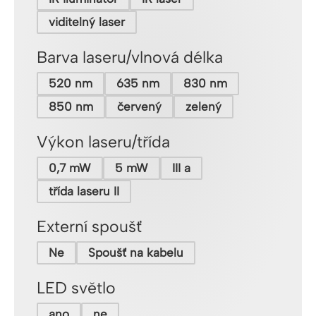
viditelný laser
Barva laseru/vlnová délka
520 nm
635 nm
830 nm
850 nm
červený
zelený
Výkon laseru/třída
0,7 mW
5 mW
III a
třída laseru II
Externí spoušť
Ne
Spoušť na kabelu
LED světlo
ano
ne