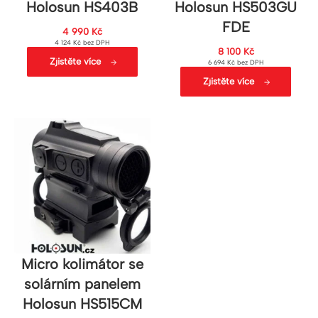
Holosun HS403B
Holosun HS503GU
FDE
4 990
Kč
4 124
Kč
bez DPH
8 100
Kč
Zjistěte více
6 694
Kč
bez DPH
Zjistěte více
Micro kolimátor se
solárním panelem
Holosun HS515CM