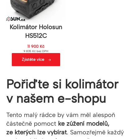
Kolimátor Holosun
HS512C
11 900
Kč
9 835
Kč
bez DPH
Zjistěte více
Pořiďte si kolimátor
v našem e-shopu
Tento malý rádce by vám měl alespoň
částečně pomoct
ke zúžení modelů,
ze kterých lze vybírat
. Samozřejmě každý