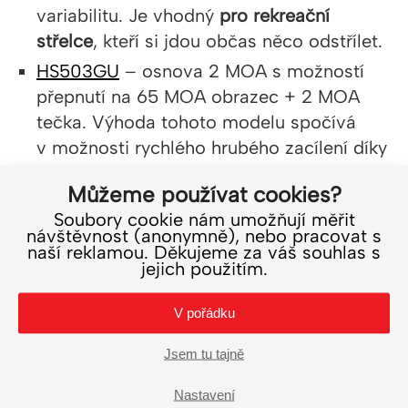
variabilitu. Je vhodný
pro rekreační
střelce
, kteří si jdou občas něco odstřílet.
HS503GU
– osnova 2 MOA s možností
přepnutí na 65 MOA obrazec + 2 MOA
tečka. Výhoda tohoto modelu spočívá
v možnosti rychlého hrubého zacílení díky
obrazci. Lze také provádět odpočet
Můžeme používat cookies?
vzdálenosti. Je vhodný
na naháňky,
Soubory cookie nám umožňují měřit
sportovní střelbu a pro pokročilé střelce
návštěvnost (anonymně), nebo pracovat s
a disciplíny
.
naší reklamou. Děkujeme za váš souhlas s
jejich použitím.
HS515CM
– high-tech kolimátor
s dokonalou výbavou a zeleným
V pořádku
přepínatelným obrazcem 65MOA + 2
MOA, který si zamilujete. Kolimátor
Jsem tu tajně
disponuje solárním panelem,
Nastavení
průhledovými odklopnými flip-up