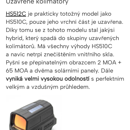
Uzavřené kolimátory
HS512C
je prakticky totožný model jako
HS510C, pouze jeho vrchní část je uzavřena.
Díky tomu se z tohoto modelu stal jakýsi
hybrid, který spadá do skupiny uzavřených
kolimátorů. Má všechny výhody HS510C
a navíc netrpí znečištěním vnitřního skla.
Pyšní se p
řepínatelným obrazcem 2 MOA +
65 MOA a dvěma solárními panely. Dále
vyniká velmi vysokou odolností
s perfektním
velkým a vzdušným průhledem.