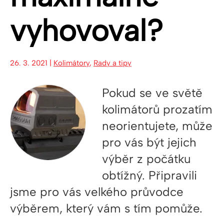
vyhovoval?
26. 3. 2021 |
Kolimátory
,
Rady a tipy
Pokud se ve světě
kolimátorů prozatím
neorientujete, může
pro vás být jejich
výběr z počátku
obtížný. Připravili
jsme pro vás velkého průvodce
výběrem, který vám s tím pomůže.