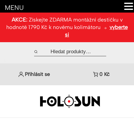
MENU
AKCE:
Získejte ZDARMA montážní destičku v
hodnotě 1790 Kč k novému kolimátoru
vyberte
si
Přihlásit se
0
Kč