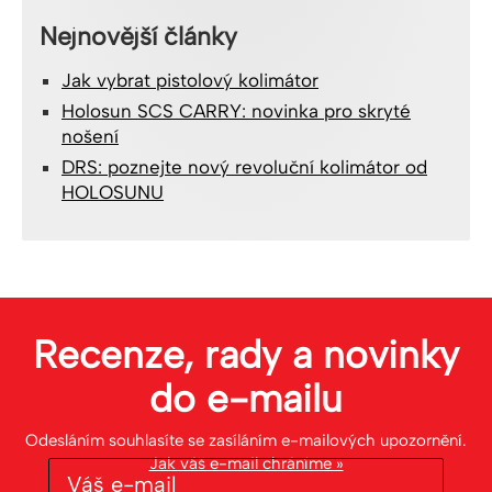
Nejnovější články
Jak vybrat pistolový kolimátor
Holosun SCS CARRY: novinka pro skryté
nošení
DRS: poznejte nový revoluční kolimátor od
HOLOSUNU
Recenze, rady a novinky
do
e-mailu
Odesláním souhlasíte se zasíláním e-mailových upozornění.
Jak váš e-mail chráníme »