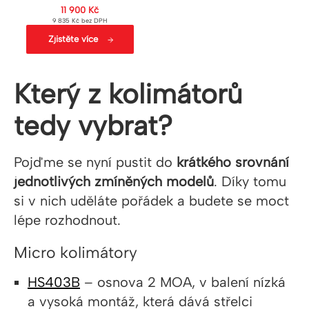
11 900
Kč
9 835
Kč
bez DPH
Zjistěte více
Který z kolimátorů
tedy vybrat?
Pojďme se nyní pustit do
krátkého srovnání
jednotlivých zmíněných modelů
. Díky tomu
si v nich uděláte pořádek a budete se moct
lépe rozhodnout.
Micro kolimátory
HS403B
– osnova 2 MOA, v balení nízká
a vysoká montáž, která dává střelci