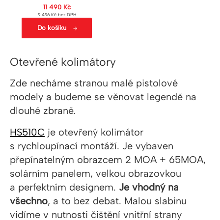
11 490
Kč
9 496
Kč
bez DPH
Do košíku
Otevřené kolimátory
Zde necháme stranou malé pistolové
modely a budeme se věnovat legendě na
dlouhé zbraně.
HS510C
je otevřený kolimátor
s rychloupínací montáží. Je vybaven
přepínatelným obrazcem 2 MOA + 65MOA,
solárním panelem, velkou obrazovkou
a perfektním designem.
Je v
hodný na
všechno
, a to bez debat. Malou slabinu
vidíme v nutnosti čištění vnitřní strany