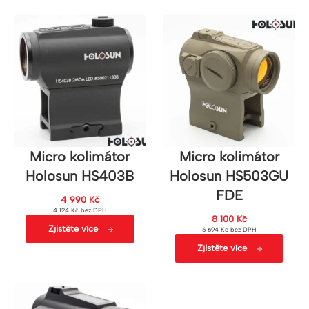
Micro kolimátor
Micro kolimátor
Holosun HS403B
Holosun HS503GU
FDE
4 990
Kč
4 124
Kč
bez DPH
8 100
Kč
Zjistěte více
6 694
Kč
bez DPH
Zjistěte více