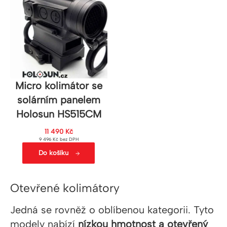
Micro kolimátor se
solárním panelem
Holosun HS515CM
11 490
Kč
9 496
Kč
bez DPH
Do košíku
Otevřené kolimátory
Jedná se rovněž o
oblíbenou kategorii. Tyto
modely nabízí
nízkou hmotnost a otevřený