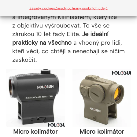
krytkami, nízkou a vysokou QD montáží
Zásady cookies
Zásady ochrany osobních údajů
a integrovaným KillFlashem, který lze
z objektivu vyšroubovat. To vše se
zárukou 10 let řady Elite.
Je ideální
prakticky na všechno
a vhodný pro lidi,
kteří vědí, co chtějí a nenechají se ničím
zaskočit.
Micro kolimátor
Micro kolimátor