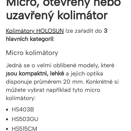
Micro, otevřený nebo
uzavřený kolimátor
Kolimátory HOLOSUN
lze zařadit do
3
hlavních kategorií
:
Micro kolimátory
Jedná se o velmi oblíbené modely, které
jsou
kompaktní, lehké
a jejich optika
disponuje průměrem 20 mm. Konkrétně si
můžete vybrat například tyto micro
kolimátory:
HS403B
HS503GU
HS515CM