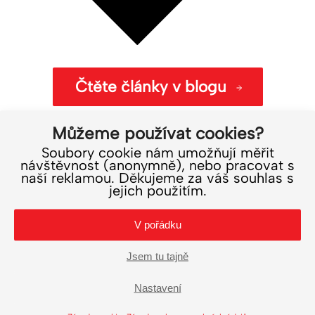
Čtěte články v blogu
Můžeme používat cookies?
Soubory cookie nám umožňují měřit
návštěvnost (anonymně), nebo pracovat s
naší reklamou. Děkujeme za váš souhlas s
Recenze, rady a novinky
jejich použitím.
do
e-mailu
V pořádku
Odesláním souhlasíte se zasíláním e-mailových upozornění.
Jsem tu tajně
Jak váš e-mail chráníme »
Nastavení