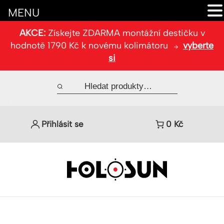
MENU
AKCE:
Získejte ZDARMA montážní destičku v
hodnotě 1790 Kč k novému kolimátoru
vyberte
si
Přihlásit se
0
Kč