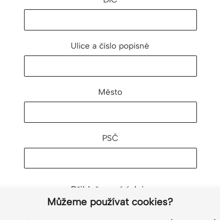
Ulice a číslo popisné
Město
PSČ
Přihlašovací údaje
Můžeme používat cookies?
Email (přihlašovací jméno)