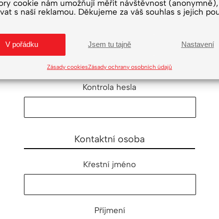
ory cookie nám umožňují měřit návštěvnost (anonymně),
vat s naší reklamou. Děkujeme za váš souhlas s jejich pou
Heslo
V pořádku
Jsem tu tajně
Nastavení
Zásady cookies
Zásady ochrany osobních údajů
Kontrola hesla
Kontaktní osoba
Křestní jméno
Příjmení