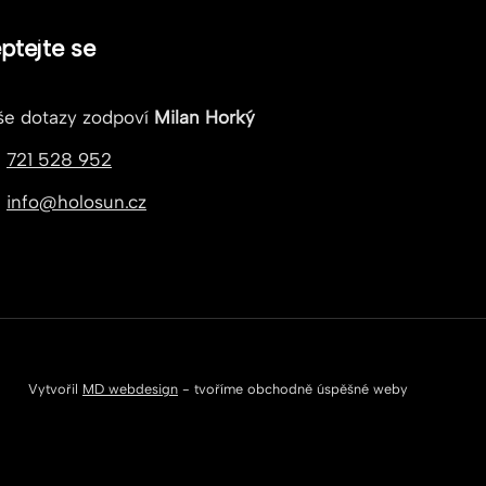
ptejte se
še dotazy zodpoví
Milan Horký
721 528 952
info@holosun.cz
Vytvořil
MD webdesign
- tvoříme obchodně úspěšné weby