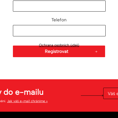
Telefon
Ochrana osobních údajů
y do
e-mailu
nění.
Jak váš e-mail chráníme »