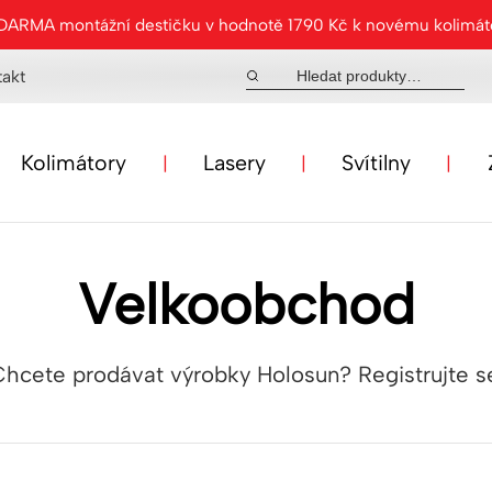
ZDARMA montážní destičku v hodnotě 1790 Kč k novému kolimá
takt
Kolimátory
Lasery
Svítilny
Velkoobchod
hcete prodávat výrobky Holosun? Registrujte s