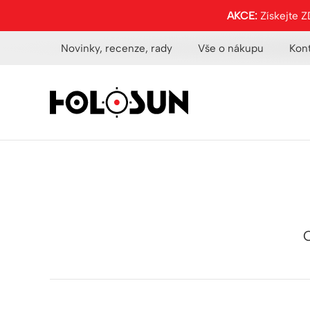
AKCE:
Získejte 
Novinky, recenze, rady
Vše o nákupu
Kon
C