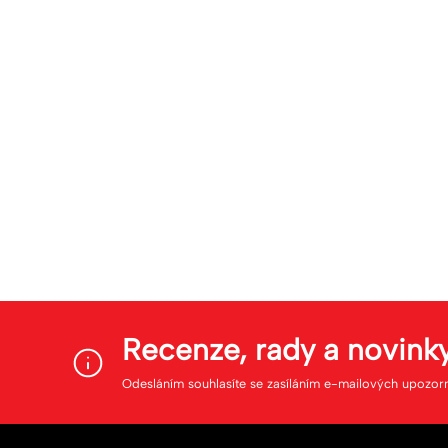
Recenze, rady a novink
Odesláním souhlasíte se zasíláním e-mailových upozor