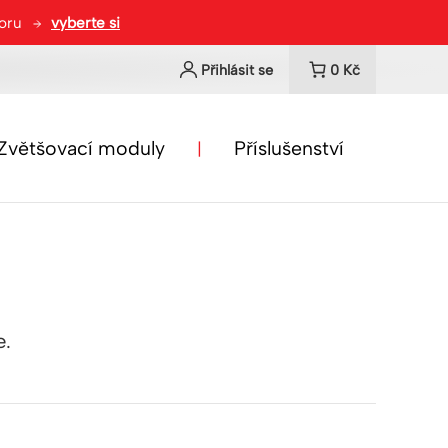
toru
vyberte si
Přihlásit se
0
Kč
Zvětšovací moduly
Příslušenství
e.