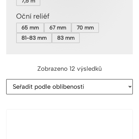
7,5 m
Oční reliéf
65 mm
67 mm
70 mm
81-83 mm
83 mm
Seřazeno
Zobrazeno 12 výsledků
podle
oblíbenosti