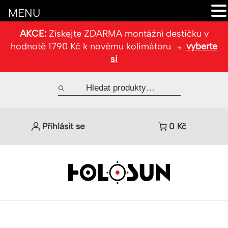
MENU
AKCE:
Získejte ZDARMA montážní destičku v
hodnotě 1790 Kč k novému kolimátoru
vyberte
si
Přihlásit se
0
Kč