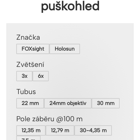
puškohled
Značka
FOXsight
Holosun
Zvětšení
3x
6x
Tubus
22 mm
24mm objektiv
30 mm
Pole záběru @100 m
12,35 m
12,79 m
30-4,35 m