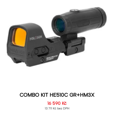
COMBO KIT HE510C GR+HM3X
16 590
Kč
13 711
Kč
bez DPH