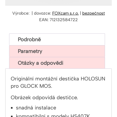
Výrobce: | dovozce:
FOXcam s.r.o.
|
bezpečnost
EAN: 712132584722
Podrobně
Parametry
Otázky a odpovědi
Originální montážní destička HOLOSUN
pro GLOCK MOS.
Obrázek odpovídá destičce.
snadná instalace
kompatibilní s modely HS407K,