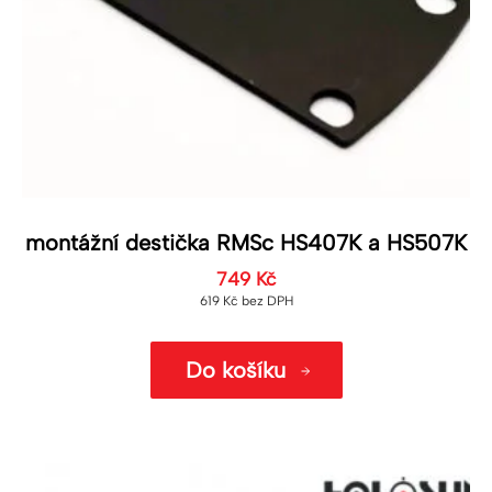
montážní destička RMSc HS407K a HS507K
749
Kč
619
Kč
bez DPH
Do košíku