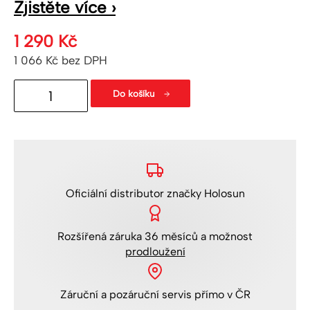
Zjistěte více ›
1 290
Kč
1 066
Kč
bez DPH
Montážní
Do košíku
destička
EPS/HS407K/HS507K
GLOCK
MOS
množství
Oficiální distributor
značky Holosun
Rozšířená
záruka 36 měsíců
a možnost
prodloužení
Záruční a pozáruční servis
přímo v ČR