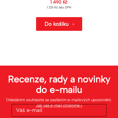
1 490
Kč
1 231
Kč
bez DPH
Do košíku
Recenze, rady a novinky
do
e-mailu
Odesláním souhlasíte se zasíláním e-mailových upozornění.
Jak váš e-mail chráníme »