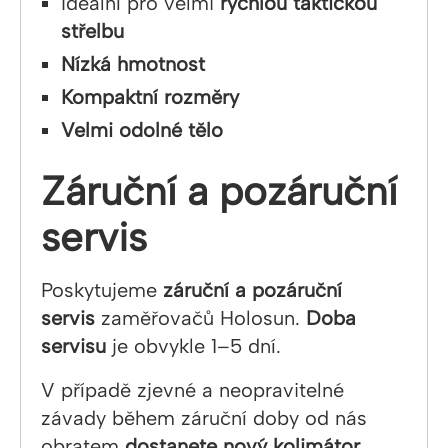
Ideální pro velmi
rychlou taktickou
střelbu
Nízká hmotnost
Kompaktní rozměry
Velmi odolné tělo
Záruční a pozáruční
servis
Poskytujeme
záruční a pozáruční
servis
zaměřovačů Holosun.
Doba
servisu
je obvykle 1–5 dní.
V případě zjevné a neopravitelné
závady během záruční doby od nás
obratem
dostanete nový kolimátor