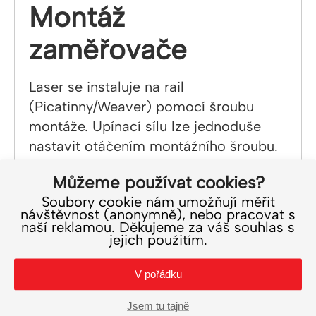
Montáž
zaměřovače
Laser se instaluje na rail
(Picatinny/Weaver) pomocí šroubu
montáže. Upínací sílu lze jednoduše
nastavit otáčením montážního šroubu.
Můžeme používat cookies?
Součást balení
Soubory cookie nám umožňují měřit
návštěvnost (anonymně), nebo pracovat s
Součástí balení je laserový zaměřovač,
naší reklamou. Děkujeme za váš souhlas s
jejich použitím.
torx klíče pro uchycení a seřízení
laseru, mikroutěrka a český návod.
V pořádku
Český návod
Jsem tu tajně