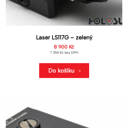
Laser LS117G – zelený
8 900
Kč
7 355
Kč
bez DPH
Do košíku