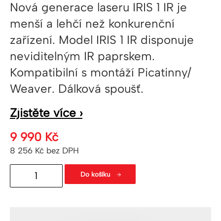
Nová generace laseru IRIS 1 IR je
menší a lehčí než konkurenční
zařízení. Model IRIS 1 IR disponuje
neviditelným IR paprskem.
Kompatibilní s montáží Picatinny/
Weaver. Dálková spoušť.
Zjistěte více ›
9 990
Kč
8 256
Kč
bez DPH
Multifunkční
Do košíku
laser
IRIS
IR1