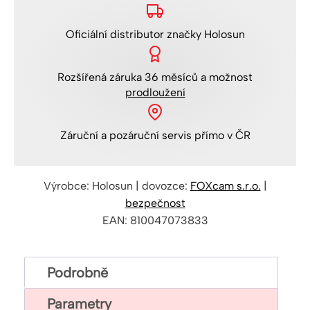
množství
Oficiální distributor
značky Holosun
Rozšířená
záruka 36 měsíců
a možnost
prodloužení
Záruční a pozáruční servis
přímo v ČR
Výrobce: Holosun | dovozce:
FOXcam s.r.o.
|
bezpečnost
EAN: 810047073833
Podrobně
Parametry