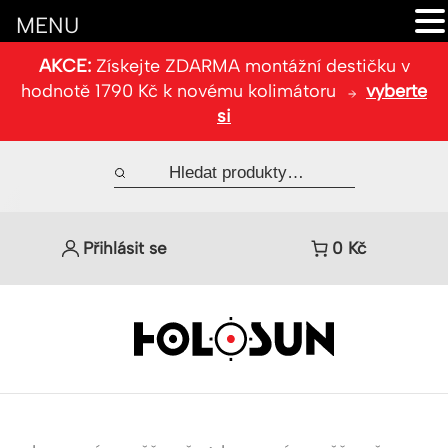
MENU
AKCE:
Získejte ZDARMA montážní destičku v
hodnotě 1790 Kč k novému kolimátoru
vyberte
si
Přihlásit se
0
Kč