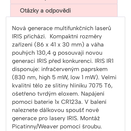
Otázky a odpovědi
Nová generace multifunkčních laserů
IRIS přichází. Kompaktní rozměry
zařízení (86 x 41 x 30 mm) a váha
pouhých 130,4 g posouvají novou
generaci IRIS před konkurenci. IRIS IR1
disponuje: infračerveným paprskem
(830 nm, high 5 mW, low 1 mW). Velmi
kvalitní tělo ze slitiny hliníku 7075 T6,
ošetřeno tvrdým eloxem. Napájení
pomocí baterie 1x CR123a. V balení
naleznete dálkovou spoušť nové
generace pro lasery IRIS. Montáž
Picatinny/Weaver pomocí šroubu.