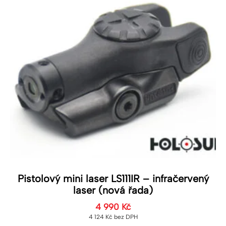
Pistolový mini laser LS111IR – infračervený
laser (nová řada)
4 990
Kč
4 124
Kč
bez DPH