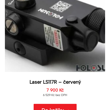
Laser LS117R – červený
7 900
Kč
6 529
Kč
bez DPH