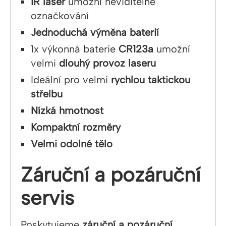
IR laser
umožní neviditelné
označkování
Jednoduchá výměna baterií
1x výkonná baterie
CR123a
umožní
velmi
dlouhý provoz laseru
Ideální pro velmi
rychlou taktickou
střelbu
Nízká hmotnost
Kompaktní rozměry
Velmi odolné tělo
Záruční a pozáruční
servis
Poskytujeme
záruční a pozáruční