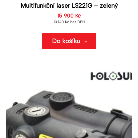
Multifunkční laser LS221G – zelený
15 900
Kč
13 140
Kč
bez DPH
Do košíku