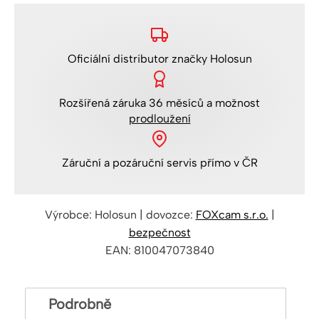
RD2
množství
Oficiální distributor
značky Holosun
Rozšířená
záruka 36 měsíců
a možnost
prodloužení
Záruční a pozáruční servis
přímo v ČR
Výrobce: Holosun | dovozce:
FOXcam s.r.o.
|
bezpečnost
EAN: 810047073840
Podrobně