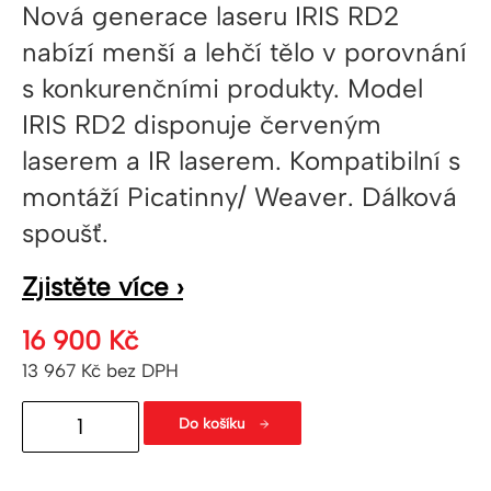
Nová generace laseru IRIS RD2
nabízí menší a lehčí tělo v porovnání
s konkurenčními produkty. Model
IRIS RD2 disponuje červeným
laserem a IR laserem. Kompatibilní s
montáží Picatinny/ Weaver. Dálková
spoušť.
Zjistěte více ›
16 900
Kč
13 967
Kč
bez DPH
Multifunkční
Do košíku
laser
IRIS