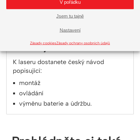
V pořádku
Součástí balení je laserový zaměřovač,
Jsem tu tajně
torx klíče pro uchycení a seřízení
laseru, mikroutěrka a český návod.
Nastavení
Český návod
Zásady cookies
Zásady ochrany osobních údajů
K laseru dostanete český návod
popisující:
montáž
ovládání
výměnu baterie a údržbu.