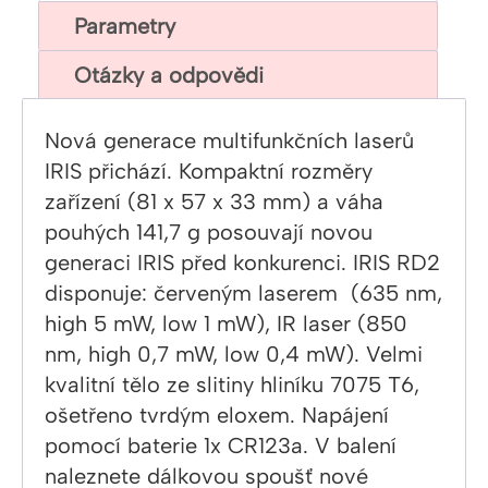
Parametry
Otázky a odpovědi
Nová generace multifunkčních laserů
IRIS přichází. Kompaktní rozměry
zařízení (81 x 57 x 33 mm) a váha
pouhých 141,7 g posouvají novou
generaci IRIS před konkurenci. IRIS RD2
disponuje: červeným laserem (635 nm,
high 5 mW, low 1 mW), IR laser (850
nm, high 0,7 mW, low 0,4 mW). Velmi
kvalitní tělo ze slitiny hliníku 7075 T6,
ošetřeno tvrdým eloxem. Napájení
pomocí baterie 1x CR123a. V balení
naleznete dálkovou spoušť nové