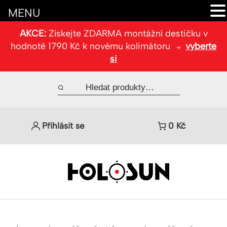
MENU
AKCE:
Získejte ZDARMA montážní destičku v
hodnotě 1790 Kč k novému kolimátoru
vyberte
si
Přihlásit se
0
Kč