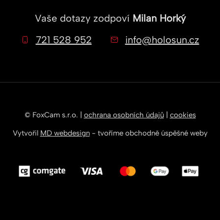
Vaše dotazy zodpoví
Milan Horký
721 528 952
info@holosun.cz
© FoxCam s.r.o. |
ochrana osobních údajů
|
cookies
Vytvořil
MD webdesign
- tvoříme obchodně úspěšné weby