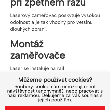
při zpětném rázu
Laserový zaměřovač poskytuje vysokou
odolnost a je tak vhodný pro většinu
dlouhých zbraní.
Montáž
zaměřovače
Laser se instaluje na rail
(Picatinny/Weaver) pomocí šroubu
Můžeme používat cookies?
montáže. Upínací sílu lze jednoduše
Soubory cookie nám umožňují měřit
nastavit otáčením montážního šroubu.
návštěvnost (anonymně), nebo pracovat s
naší reklamou. Děkujeme za váš souhlas s
jejich použitím.
Součást balení