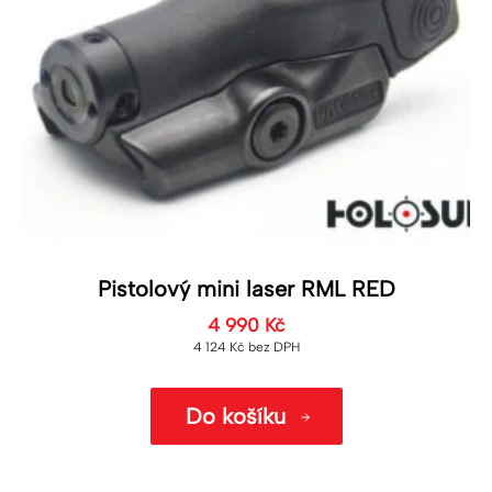
Pistolový mini laser RML RED
4 990
Kč
4 124
Kč
bez DPH
Do košíku