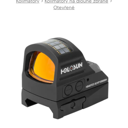
Kolimátory
>
Kolimátory na dlouhé zbraně
>
Otevřené