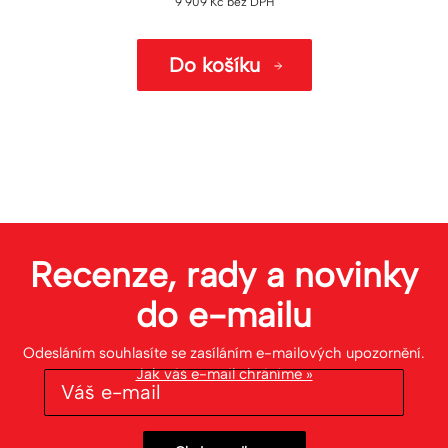
9 909
Kč
bez DPH
Do košíku
Recenze, rady a novinky
do
e-mailu
Odesláním souhlasíte se zasíláním e-mailových upozornění.
Jak váš e-mail chráníme »