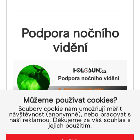
Podpora nočního
vidění
Můžeme používat cookies?
Kolimátory HOLOSUN
jsou kompatibilní
Soubory cookie nám umožňují měřit
návštěvnost (anonymně), nebo pracovat s
s přístroji pro noční vidění
. Pro případ
naší reklamou. Děkujeme za váš souhlas s
použití nočního vidění je kolimátor
jejich použitím.
vybaveny
2 úrovněmi intenzity
, které