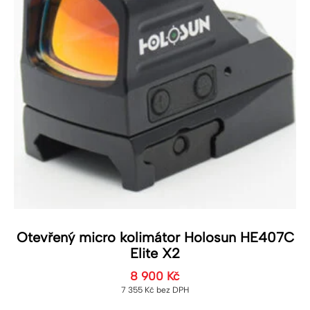
Otevřený micro kolimátor Holosun HE407C
Elite X2
8 900
Kč
7 355
Kč
bez DPH