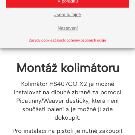
V pořádku
nejsou v běžném prostředí lidským
okem viditelné. Jedná se o první
Jsem tu tajně
a druhý stupeň jasu, který je
kompatibilní s NV.
Nastavení
Zásady cookies
Zásady ochrany osobních údajů
Montáž kolimátoru
Kolimátor HS407CO X2 je možné
instalovat na dlouhé zbraně za pomocí
Picatinny/Weaver destičky, která není
součástí balení a je možné ji zde
dokoupit.
Pro instalaci na pistoli je nutné zakoupit