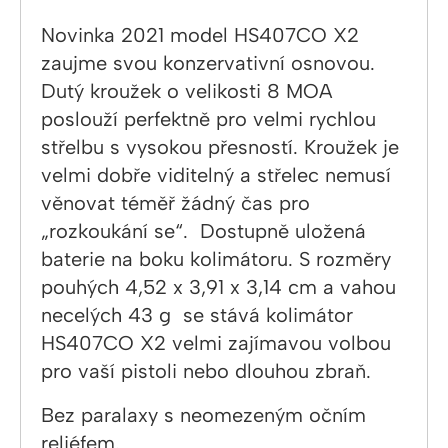
Novinka 2021 model HS407CO X2
zaujme svou konzervativní osnovou.
Dutý kroužek o velikosti 8 MOA
poslouží perfektně pro velmi rychlou
střelbu s vysokou přesností. Kroužek je
velmi dobře viditelný a střelec nemusí
věnovat téměř žádný čas pro
„rozkoukání se“. Dostupně uložená
baterie na boku kolimátoru. S rozměry
pouhých 4,52 x 3,91 x 3,14 cm a vahou
necelých 43 g se stává kolimátor
HS407CO X2 velmi zajímavou volbou
pro vaší pistoli nebo dlouhou zbraň.
Bez paralaxy s neomezeným očním
reliéfem.