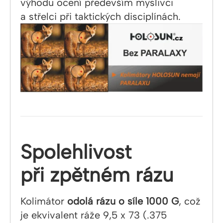
výhodu ocení především myslivci
a střelci při taktických disciplínách.
Spolehlivost
při zpětném rázu
Kolimátor
odolá rázu o síle 1000 G
, což
je ekvivalent ráže 9,5 x 73 (.375