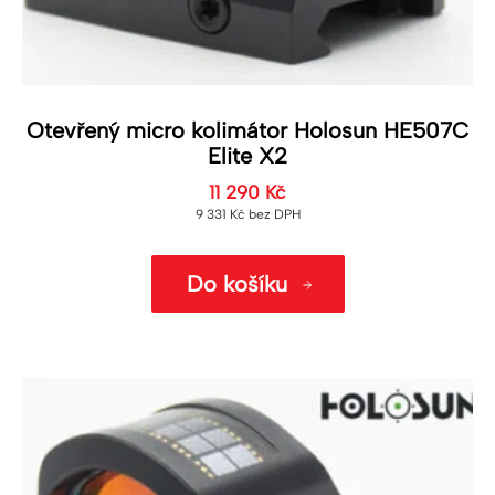
Otevřený micro kolimátor Holosun HE507C
Elite X2
11 290
Kč
9 331
Kč
bez DPH
Do košíku