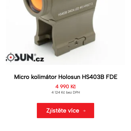
Micro kolimátor Holosun HS403B FDE
4 990
Kč
4 124
Kč
bez DPH
Zjistěte více