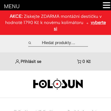
MENU
AKCE:
Získejte ZDARMA montážní destičku v
hodnotě 1790 Kč k novému kolimátoru
vyberte
si
Přihlásit se
0
Kč