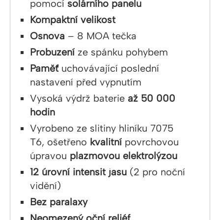
pomocí
solárního panelu
Kompaktní velikost
Osnova
– 8 MOA tečka
Probuzení
ze spánku pohybem
Paměť
uchovávající poslední
nastavení před vypnutím
Vysoká výdrž baterie
až 50 000
hodin
Vyrobeno ze slitiny hliníku 7075
T6, ošetřeno
kvalitní
povrchovou
úpravou
plazmovou elektrolýzou
12 úrovní intensit jasu
(2 pro noční
vidění)
Bez paralaxy
Neomezený oční reliéf