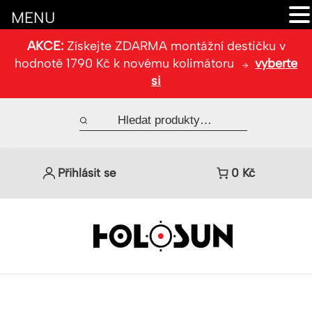
MENU
AKCE:
Získejte ZDARMA montážní destičku v
hodnotě 1790 Kč k novému kolimátoru
vyberte
si
Přihlásit se
0
Kč