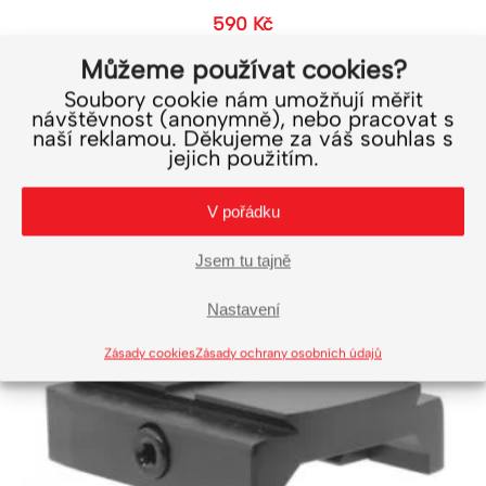
590
Kč
488
Kč
bez DPH
Můžeme používat cookies?
Soubory cookie nám umožňují měřit
Do košíku
návštěvnost (anonymně), nebo pracovat s
naší reklamou. Děkujeme za váš souhlas s
jejich použitím.
V pořádku
Jsem tu tajně
Nastavení
Zásady cookies
Zásady ochrany osobních údajů