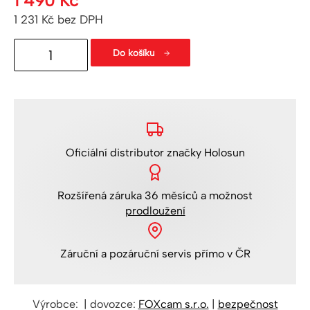
1 490
Kč
1 231
Kč
bez DPH
Picatinny
Do košíku
mount
HS/HE407/507/COMP/HE508T
množství
Oficiální distributor
značky Holosun
Rozšířená
záruka 36 měsíců
a možnost
prodloužení
Záruční a pozáruční servis
přímo v ČR
Výrobce: | dovozce:
FOXcam s.r.o.
|
bezpečnost