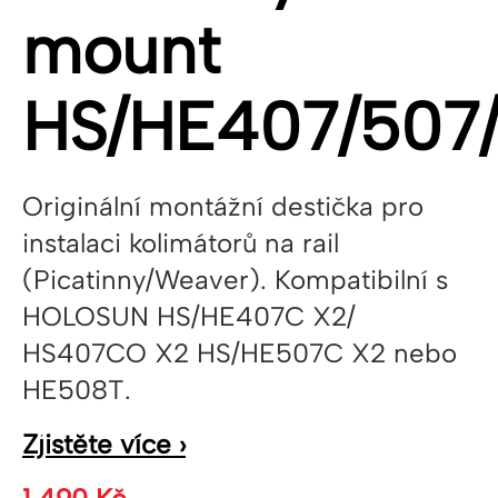
mount
HS/HE407/50
Originální montážní destička pro
instalaci kolimátorů na rail
(Picatinny/Weaver). Kompatibilní s
HOLOSUN HS/HE407C X2/
HS407CO X2 HS/HE507C X2 nebo
HE508T.
Zjistěte více ›