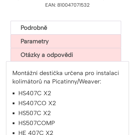
EAN: 810047071532
Podrobně
Parametry
Otázky a odpovědi
Montážní destička určena pro instalaci
kolimátorů na Picatinny/Weaver:
HS407C X2
HS407CO X2
HS507C X2
HS507COMP
HE 407C X2