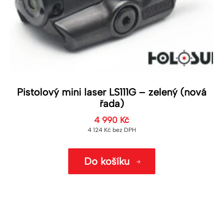
Pistolový mini laser LS111G – zelený (nová
řada)
4 990
Kč
4 124
Kč
bez DPH
Do košíku