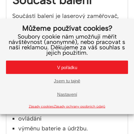
Součást balení
Součástí balení je laserový zaměřovač,
imbusové klíče pro uchycení a seřízení
Můžeme používat cookies?
laseru a český návod.
Soubory cookie nám umožňují měřit
návštěvnost (anonymně), nebo pracovat s
naší reklamou. Děkujeme za váš souhlas s
jejich použitím.
V pořádku
Český návod
Jsem tu tajně
K laseru dostanete český návod
Nastavení
popisující:
Zásady cookies
Zásady ochrany osobních údajů
montáž
ovládání
výměnu baterie a údržbu.