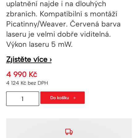
uplatnění najde i na dlouhých
zbraních. Kompatibilní s montáží
Picatinny/Weaver. Červená barva
laseru je velmi dobře viditelná.
Výkon laseru 5 mW.
Zjistěte více ›
4 990
Kč
4 124
Kč
bez DPH
Pistolový
Do košíku
mini
laser
RML
RED