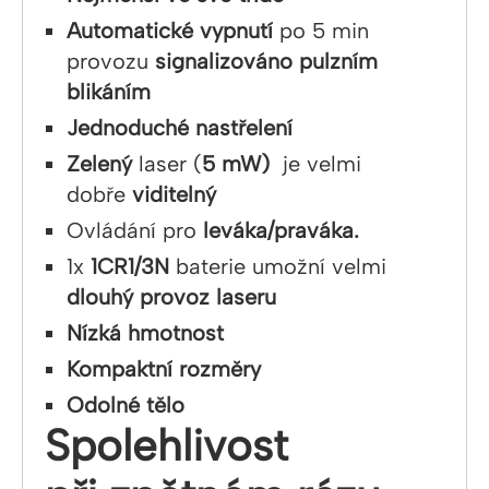
Automatické vypnutí
po 5 min
provozu
signalizováno pulzním
blikáním
Jednoduché nastřelení
Zelený
laser (
5 mW)
je velmi
dobře
viditelný
Ovládání pro
leváka/praváka.
1x
1CR1/3N
baterie umožní velmi
dlouhý provoz laseru
Nízká hmotnost
Kompaktní rozměry
Odolné tělo
Spolehlivost