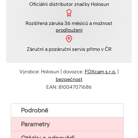
množství
Oficiální distributor
značky Holosun
Rozšířená
záruka 36 měsíců
a možnost
prodloužení
Záruční a pozáruční servis
přímo v ČR
Výrobce: Holosun | dovozce:
FOXcam s.r.o.
|
bezpečnost
EAN: 810047071686
Podrobně
Parametry