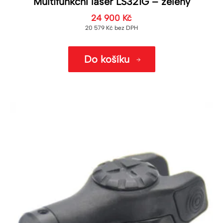
Multifunkční laser LS321G – zelený
24 900
Kč
20 579
Kč
bez DPH
Do košíku