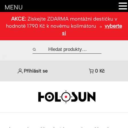
MENU
AKCE:
Získejte ZDARMA montážní destičku v
hodnotě 1790 Kč k novému kolimátoru
vyberte
si
Přihlásit se
0
Kč