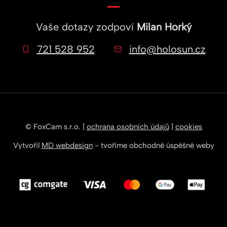
Vaše dotazy zodpoví
Milan Horký
721 528 952
info@holosun.cz
© FoxCam s.r.o. |
ochrana osobních údajů
|
cookies
Vytvořil
MD webdesign
- tvoříme obchodně úspěšné weby