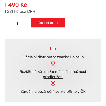
1 490
Kč
1 231
Kč
bez DPH
QD
Do košíku
montáž
-
nízká
množství
Oficiální distributor
značky Holosun
Rozšířená
záruka 36 měsíců
a možnost
prodloužení
Záruční a pozáruční servis
přímo v ČR