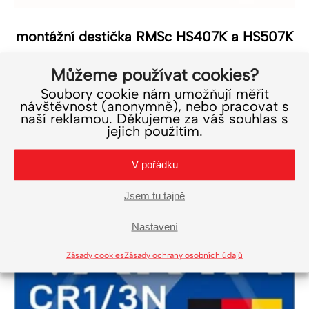
montážní destička RMSc HS407K a HS507K
749
Kč
Můžeme používat cookies?
619
Kč
bez DPH
Soubory cookie nám umožňují měřit
návštěvnost (anonymně), nebo pracovat s
Do košíku
naší reklamou. Děkujeme za váš souhlas s
jejich použitím.
V pořádku
Jsem tu tajně
Nastavení
Zásady cookies
Zásady ochrany osobních údajů