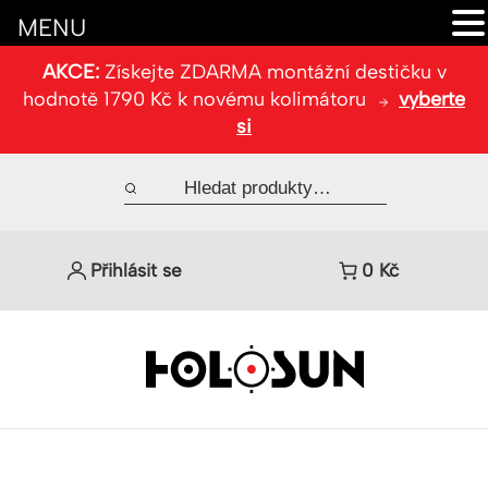
MENU
AKCE:
Získejte ZDARMA montážní destičku v
hodnotě 1790 Kč k novému kolimátoru
vyberte
si
Přihlásit se
0
Kč