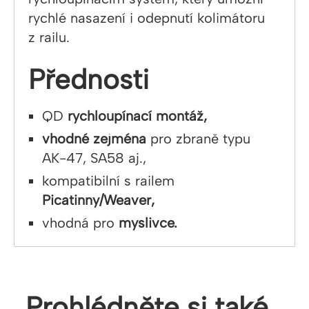
rychlé nasazení i odepnutí kolimátoru
z railu.
Přednosti
QD
rychloupínací montáž,
vhodné zejména
pro zbraně typu
AK-47, SA58 aj.,
kompatibilní s railem
Picatinny/Weaver,
vhodná pro
myslivce.
Prohlédněte si také…