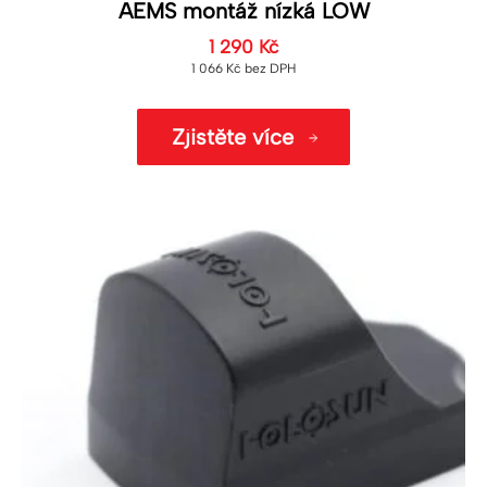
AEMS montáž nízká LOW
1 290
Kč
1 066
Kč
bez DPH
Zjistěte více