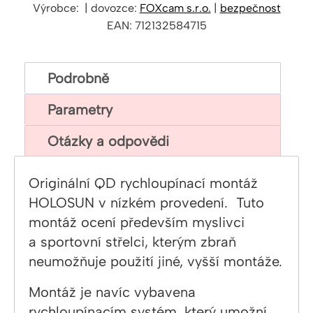
Výrobce: | dovozce:
FOXcam s.r.o.
|
bezpečnost
EAN: 712132584715
Podrobně
Parametry
Otázky a odpovědi
Originální QD rychloupínací montáž
HOLOSUN v nízkém provedení. Tuto
montáž ocení především myslivci
a sportovní střelci, kterým zbraň
neumožňuje použití jiné, vyšší montáže.
Montáž je navíc vybavena
rychloupínacím systém, který umožní