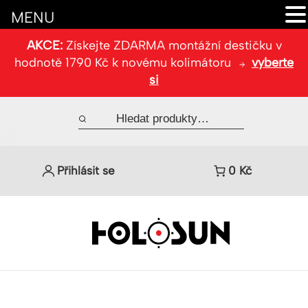
MENU
AKCE:
Získejte ZDARMA montážní destičku v
hodnotě 1790 Kč k novému kolimátoru
vyberte
si
Přihlásit se
0
Kč