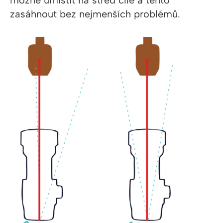
možné umístit na střed cíle a tento
zasáhnout bez nejmenších problémů.