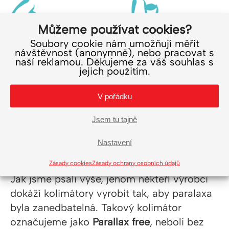
Můžeme používat cookies?
Soubory cookie nám umožňují měřit
návštěvnost (anonymně), nebo pracovat s
naší reklamou. Děkujeme za váš souhlas s
Na Obr. 2
má střelec dostatek času, aby
jejich použitím.
mohl cíl v klidu zaměřit a zasáhnout jej.
V pořádku
Vysvětlení jevu paralaxy je poměrně
obsáhlé a vědecké. Proto jsme vše velmi
Jsem tu tajně
zjednodušili. Paralaxa
se týká hlavně
puškohledů se zvětšením
. Nicméně
Nastavení
i kolimátory bez zvětšení paralaxu mají.
Zásady cookies
Zásady ochrany osobních údajů
Jak jsme psali výše, jenom někteří výrobci
dokáží kolimátory vyrobit tak, aby paralaxa
byla zanedbatelná. Takový kolimátor
označujeme jako
Parallax free
, neboli bez