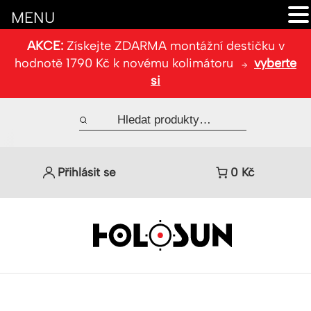
MENU
AKCE:
Získejte ZDARMA montážní destičku v
hodnotě 1790 Kč k novému kolimátoru
vyberte
si
Přihlásit se
0
Kč