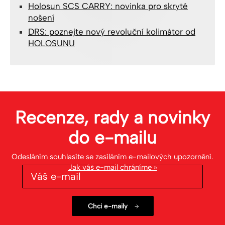
Holosun SCS CARRY: novinka pro skryté
nošení
DRS: poznejte nový revoluční kolimátor od
HOLOSUNU
Recenze, rady a novinky
do
e-mailu
Odesláním souhlasíte se zasíláním e-mailových upozornění.
Jak váš e-mail chráníme »