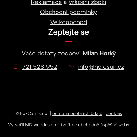
Reklamace
a
vrácení zboží
Obchodní podmínky
Velkoobchod
Zeptejte se
Vaše dotazy zodpoví
Milan Horký
721 528 952
info@holosun.cz
© FoxCam s.r.o. |
ochrana osobních údajů
|
cookies
Vytvořil
MD webdesign
- tvoříme obchodně úspěšné weby