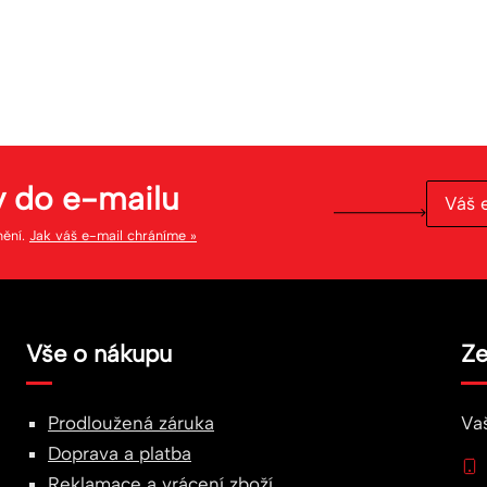
y do
e-mailu
nění.
Jak váš e-mail chráníme »
Vše o nákupu
Ze
Prodloužená záruka
Va
Doprava a platba
Reklamace
a
vrácení zboží