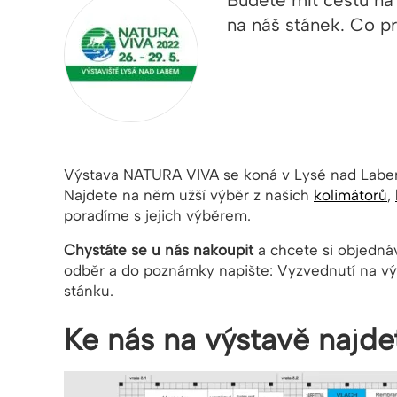
Budete mít cestu n
na náš stánek. Co p
Výstava NATURA VIVA se koná v Lysé nad Lab
Najdete na něm užší výběr z našich
kolimátorů
,
poradíme s jejich výběrem.
Chystáte se u nás nakoupit
a chcete si objedná
odběr a do poznámky napište: Vyzvednutí na v
stánku.
Ke nás na výstavě najde