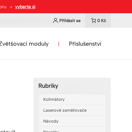
toru
vyberte si
Přihlásit se
0
Kč
Zvětšovací moduly
Příslušenství
Rubriky
Kolimátory
Laserové zaměřovače
Návody