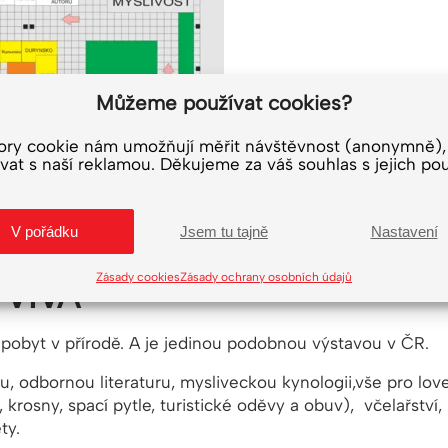
Můžeme používat cookies?
ory cookie nám umožňují měřit návštěvnost (anonymně),
vat s naší reklamou. Děkujeme za váš souhlas s jejich pou
V pořádku
Jsem tu tajně
Nastavení
Zásady cookies
Zásady ochrany osobních údajů
 VIVA
a pobyt v přírodě. A je jedinou podobnou výstavou v ČR.
ku, odbornou literaturu, mysliveckou kynologii,vše pro lo
 krosny, spací pytle, turistické oděvy a obuv), včelařství,
ty.