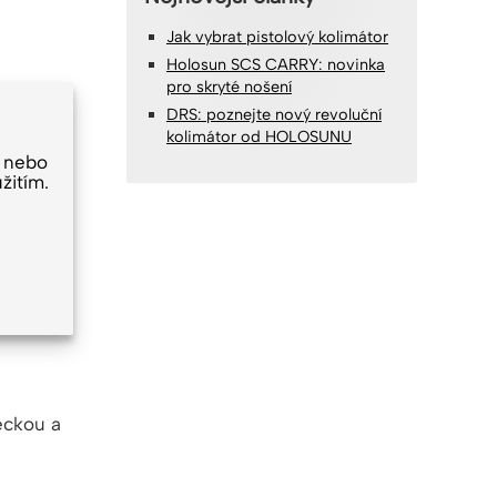
Jak vybrat pistolový kolimátor
Holosun SCS CARRY: novinka
pro skryté nošení
DRS: poznejte nový revoluční
kolimátor od HOLOSUNU
 nebo
žitím.
veckou a