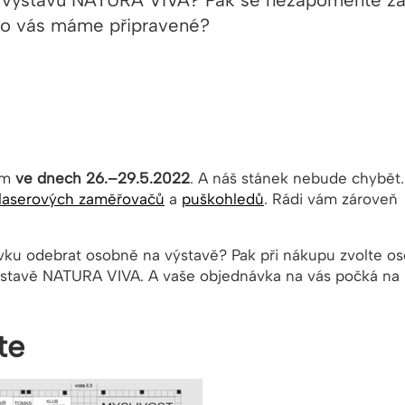
a výstavu NATURA VIVA? Pak se nezapomeňte za
ro vás máme připravené?
em
ve dnech 26.–29.5.2022
. A náš stánek nebude chybět.
laserových zaměřovačů
a
puškohledů
. Rádi vám zároveň
vku odebrat osobně na výstavě? Pak při nákupu zvolte os
ýstavě NATURA VIVA. A vaše objednávka na vás počká n
te