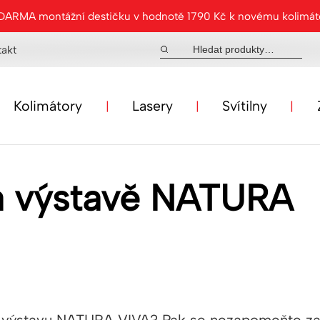
ZDARMA montážní destičku v hodnotě 1790 Kč k novému kolimá
takt
Kolimátory
Lasery
Svítilny
na výstavě NATURA