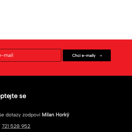
ptejte se
še dotazy zodpoví
Milan Horký
721 528 952