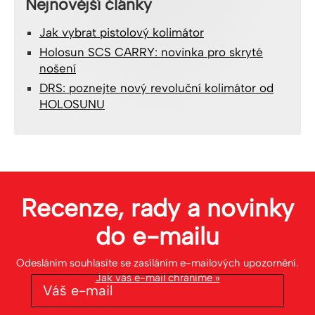
Nejnovější články
Jak vybrat pistolový kolimátor
Holosun SCS CARRY: novinka pro skryté
nošení
DRS: poznejte nový revoluční kolimátor od
HOLOSUNU
Recenze, rady a novinky
do
e-mailu
Odesláním souhlasíte se zasíláním e-mailových upozornění.
Jak váš e-mail chráníme »