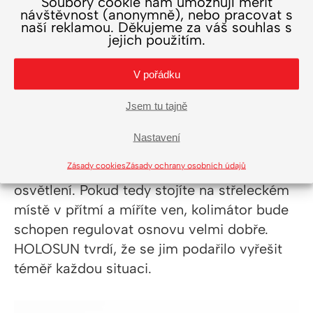
Soubory cookie nám umožňují měřit
Jak funguje
návštěvnost (anonymně), nebo pracovat s
naší reklamou. Děkujeme za váš souhlas s
automatická korekce
jejich použitím.
osvětlení bodu?
V pořádku
Jsem tu tajně
Zde bychom zmínili jediné:
dokonale
.
SCS
využívá pokročilé LED technologie
Nastavení
rozpoznávající intenzitu osvětlení, která je
Zásady cookies
Zásady ochrany osobních údajů
před vámi. Je zde určitý typ snímače
osvětlení. Pokud tedy stojíte na střeleckém
místě v přítmí a míříte ven, kolimátor bude
schopen regulovat osnovu velmi dobře.
HOLOSUN tvrdí, že se jim podařilo vyřešit
téměř každou situaci.