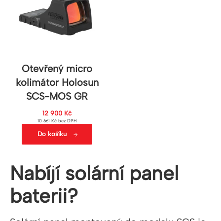
Otevřený micro
kolimátor Holosun
SCS-MOS GR
12 900
Kč
10 661
Kč
bez DPH
Do košíku
Nabíjí solární panel
baterii?