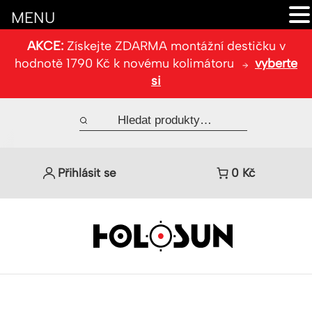
MENU
AKCE:
Získejte ZDARMA montážní destičku v
hodnotě 1790 Kč k novému kolimátoru
vyberte
si
Přihlásit se
0
Kč