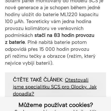
Solární panel montovaný do modelu SCS je
nové generace a je schopen během jedné
hodiny uložit do baterie ML1220 kapacitu
100 µAh. Teoreticky vám jedna hodina
provozu kolimátoru ve venkovních
podmínkách
stačí na 83 hodin provozu
z baterie
. Plně nabitá baterie potom
odpovídá přes 15 000 hodin provozu
při režimu tečky a obrazce (režim, který
nejvíce vybíjí baterii).
ČTĚTE TAKÉ ČLÁNEK
:
Otestovali
jsme specialitku SCS pro Glocky. Jak
dopadla?
Můžeme používat cookies?