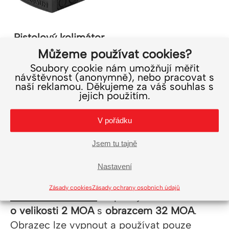
Pistolový kolimátor
Holosun HE508T RD
Můžeme používat cookies?
X2
Soubory cookie nám umožňují měřit
návštěvnost (anonymně), nebo pracovat s
11 990
Kč
naší reklamou. Děkujeme za váš souhlas s
9 909
Kč
bez DPH
jejich použitím.
Do košíku
V pořádku
Tečka o velikosti 2
Jsem tu tajně
MOA
Nastavení
Zásady cookies
Zásady ochrany osobních údajů
Kolimátor HE508T
disponuje
tečkou
o velikosti 2 MOA
s
obrazcem 32 MOA
.
Obrazec lze vypnout a používat pouze