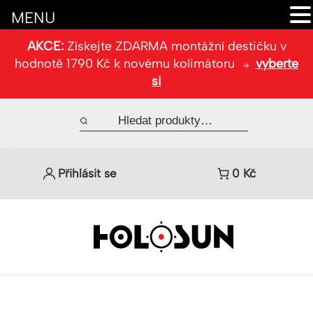
MENU
AKCE:
Získejte ZDARMA montážní destičku v
hodnotě 1790 Kč k novému kolimátoru
vyberte
si
Přihlásit se
0
Kč