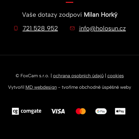
Vaše dotazy zodpoví
Milan Horký
721 528 952
info@holosun.cz
© FoxCam s.r.o. |
ochrana osobních údajů
|
cookies
Vytvořil
MD webdesign
- tvoříme obchodně úspěšné weby