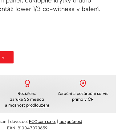
rní panel, odklopné krytky (nutno
ntáž lower 1/3 co-witness v balení.
Rozšířená
Záruční a pozáruční servis
záruka 36 měsíců
přímo v ČR
a možnost
prodloužení
sun | dovozce:
FOXcam s.r.o.
|
bezpečnost
EAN: 810047073659