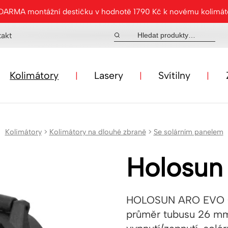
ZDARMA montážní destičku v hodnotě 1790 Kč k novému kolimá
takt
Kolimátory
Lasery
Svítilny
Kolimátory
>
Kolimátory na dlouhé zbraně
>
Se solárním panelem
Holosu
HOLOSUN ARO EVO GR
průměr tubusu 26 mm