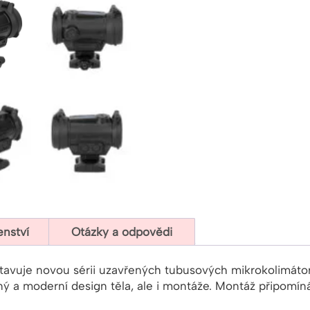
enství
Otázky a odpovědi
vuje novou sérii uzavřených tubusových mikrokolimátorů
ý a moderní design těla, ale i montáže. Montáž připomín