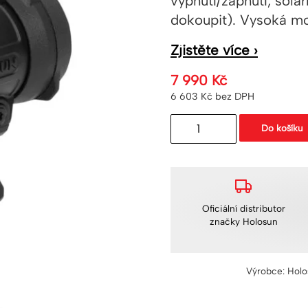
vypnutí/zapnutí, solá
dokoupit). Vysoká mo
Zjistěte více ›
7 990
Kč
6 603
Kč
bez DPH
Holosun
Do košíku
ARO
EVO
GR2
množství
Oficiální distributor
značky Holosun
Výrobce: Holo