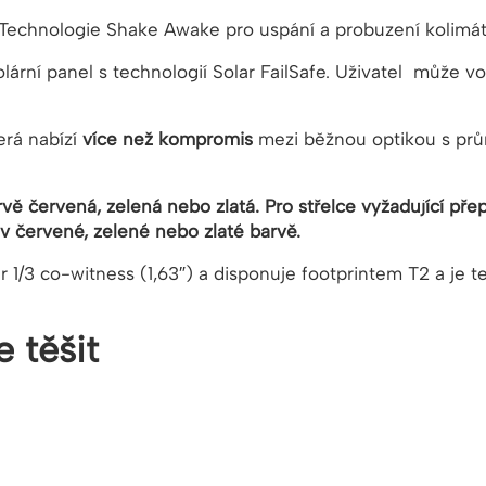
 Technologie Shake Awake pro uspání a probuzení kolimá
rní panel s technologií Solar FailSafe. Uživatel může vo
terá nabízí
více než kompromis
mezi běžnou optikou s pr
vě červená, zelená nebo zlatá. Pro střelce vyžadující p
 červené, zelené nebo zlaté barvě.
r 1/3 co-witness (1,63″) a disponuje footprintem T2 a je
 těšit