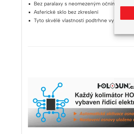
Bez paralaxy s neomezeným očním reliéf
Asferické sklo bez zkreslení
Tyto skvělé vlastnosti podtrhne vynikající 