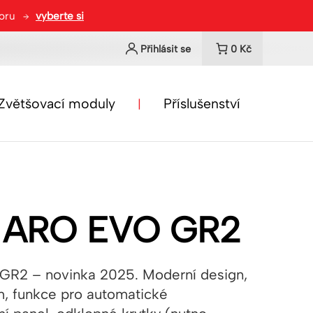
toru
vyberte si
Přihlásit se
0
Kč
Zvětšovací moduly
Příslušenství
n ARO EVO GR2
2 – novinka 2025. Moderní design,
, funkce pro automatické