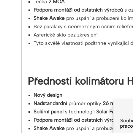
Tečka
2 MOA
Podpora montáží od ostatních výrobců
s o
Shake Awake
pro uspání a probuzení koli
Bez paralaxy s neomezeným očním reliéf
Asferické sklo bez zkreslení
Tyto skvělé vlastnosti podtrhne vynikající 
Přednosti kolimátoru 
Nový design
Nadstandardní
průměr optiky
26 mm
Solární panel
s technologií
Solar FailSafe
Podpora montáží od ostatních výrobců
s o
Soub
praco
Shake Awake
pro uspání a probuzení koli