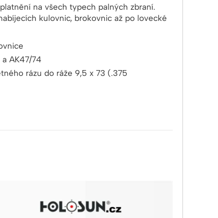
platnění na všech typech palných zbraní.
onabíjecích kulovnic, brokovnic až po lovecké
ovnice
 a AK47/74
tného rázu do ráže 9,5 x 73 (.375