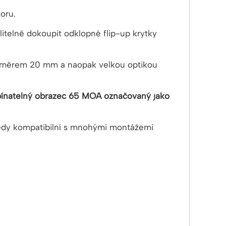
toru.
litelně dokoupit odklopné flip-up krytky
ůměrem 20 mm a naopak velkou optikou
řepínatelný obrazec 65 MOA označovaný jako
 tedy kompatibilní s mnohými montážemi