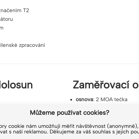
značením T2
mátoru
em
dílenské zpracování
Holosun
Zaměřovací o
osnova
: 2 MOA tečka
Barva
: zelená
Můžeme používat cookies?
značením T2
ory cookie nám umožňují měřit návštěvnost (anonymně),
vat s naší reklamou. Děkujeme za váš souhlas s jejich pou
mátoru