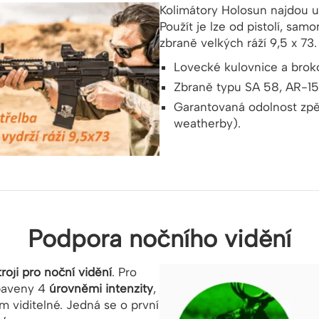
Kolimátory Holosun najdou u
Použít je lze od pistolí, sam
zbraně velkých ráží 9,5 x 73.
Lovecké kulovnice a brok
Zbraně typu SA 58, AR-15
Garantovaná odolnost zpě
weatherby).
Podpora nočního vidění
troji pro noční vidění
. Pro
ybaveny 4
úrovněmi intenzity
,
 viditelné. Jedná se o první