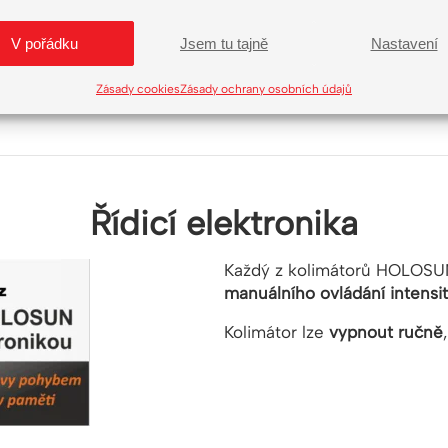
em
V pořádku
Jsem tu tajně
Nastavení
dílenské zpracování
Zásady cookies
Zásady ochrany osobních údajů
Řídicí elektronika
Každý z kolimátorů HOLOSU
manuálního ovládání intensi
Kolimátor lze
vypnout ručně