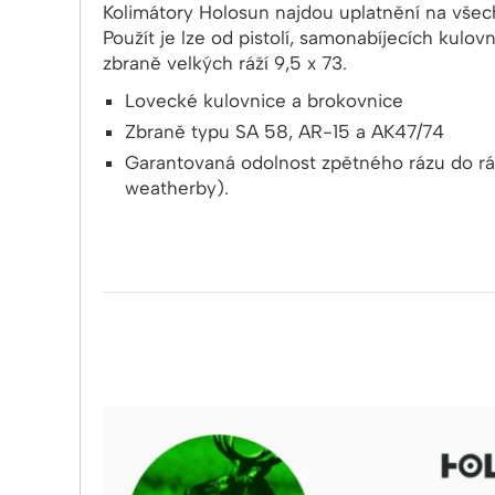
Kolimátory Holosun najdou uplatnění na všec
Použít je lze od pistolí, samonabíjecích kulov
zbraně velkých ráží 9,5 x 73.
Lovecké kulovnice a brokovnice
Zbraně typu SA 58, AR-15 a AK47/74
Garantovaná odolnost zpětného rázu do rá
weatherby).