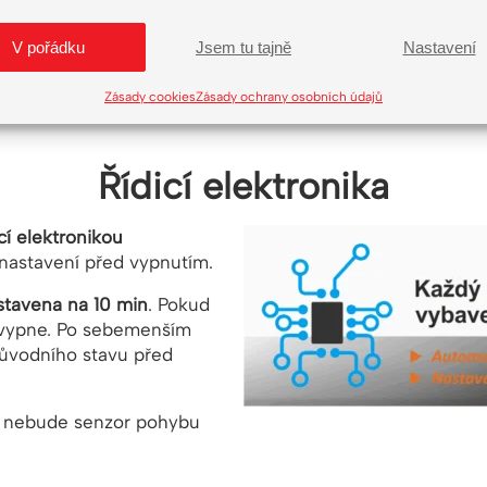
V pořádku
Jsem tu tajně
Nastavení
Zásady cookies
Zásady ochrany osobních údajů
Řídicí elektronika
cí elektronikou
 nastavení před vypnutím.
stavena na 10 min
. Pokud
e vypne. Po sebemenším
původního stavu před
ě nebude senzor pohybu