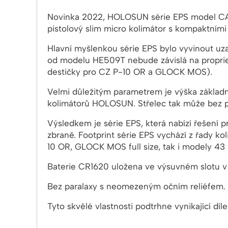
Novinka 2022, HOLOSUN série EPS model CAR
pistolový slim micro kolimátor s kompaktním
Hlavní myšlenkou série EPS bylo vyvinout uza
od modelu HE509T nebude závislá na propri
destičky pro CZ P-10 OR a GLOCK MOS).
Velmi důležitým parametrem je výška základny
kolimátorů HOLOSUN. Střelec tak může bez pr
Výsledkem je série EPS, která nabízí řešení p
zbraně. Footprint série EPS vychází z řady k
10 OR, GLOCK MOS full size, tak i modely 43
Baterie CR1620 uložena ve výsuvném slotu v 
Bez paralaxy s neomezeným očním reliéfem.
Tyto skvělé vlastnosti podtrhne vynikající díl