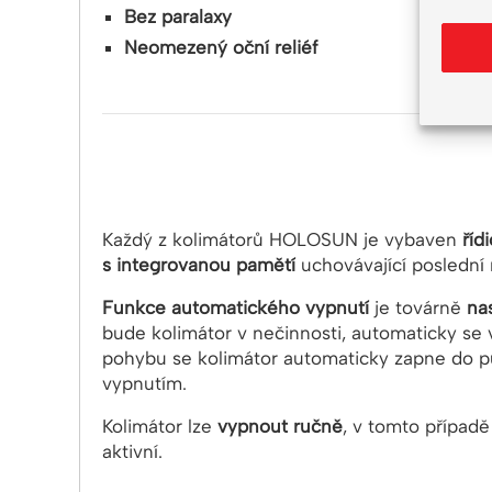
Bez paralaxy
Neomezený oční reliéf
Každý z kolimátorů HOLOSUN je vybaven
řídi
s integrovanou pamětí
uchovávající poslední
Funkce automatického vypnutí
je továrně
na
bude kolimátor v nečinnosti, automaticky s
pohybu se kolimátor automaticky zapne do 
vypnutím.
Kolimátor lze
vypnout ručně
, v tomto případ
aktivní.