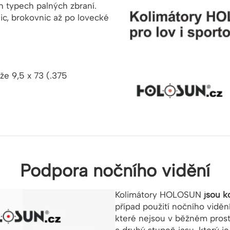
h typech palných zbraní.
nic, brokovnic až po lovecké
že 9,5 x 73 (.375
Podpora nočního vidění
Kolimátory HOLOSUN
jsou k
případ použití nočního viděn
které nejsou v běžném prost
a druhý stupeň jasu, který je