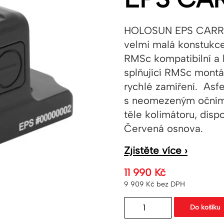
HOLOSUN EPS CARRY 
velmi malá konstukce
RMSc kompatibilní a 
splňující RMSc montá
rychlé zamíření. Asfe
s neomezeným očním r
těle kolimátoru, dis
Červená osnova.
Zjistěte více ›
11 990
Kč
9 909
Kč
bez DPH
Uzavřený
Do košíku
pistolový