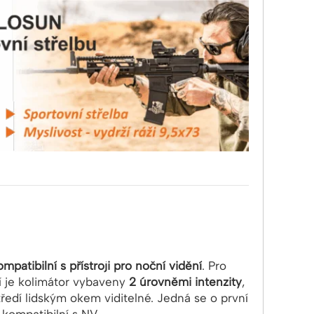
ompatibilní s přístroji pro noční vidění
. Pro
í je kolimátor vybaveny
2 úrovněmi intenzity
,
ředí lidským okem viditelné. Jedná se o první
 kompatibilní s NV.