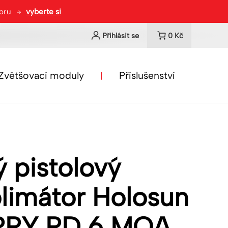
toru
vyberte si
Přihlásit se
0
Kč
Zvětšovací moduly
Příslušenství
 pistolový
limátor Holosun
RRY RD 6 MOA