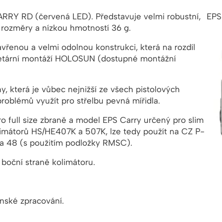
RY RD (červená LED). Představuje velmi robustní,
EPS
i rozměry a nízkou hmotností 36 g.
vřenou a velmi odolnou konstrukci, která na rozdíl
etární montáží HOLOSUN (dostupné montážní
, která je vůbec nejnižší ze všech pistolových
oblémů využít pro střelbu pevná mířidla.
ro full size zbraně a model EPS Carry určený pro slim
olimátorů HS/HE407K a 507K, lze tedy použít na CZ P-
 a 48 (s použitím podložky RMSC).
boční straně kolimátoru.
enské zpracování.