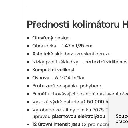
Přednosti kolimátoru 
Otevřený design
Obrazovka –
1,47 x 1,95 cm
Asferické sklo
bez zkreslení obrazu
Nízký profil základNy –
perfektní viditelnos
Kompaktní velikost
Osnova
– 6 MOA tečka
Probuzení
ze spánku pohybem
Paměť
uchovávající poslední nastavení př
Vysoká výdrž baterie
až 50 000 hodin
Vyrobeno ze slitiny hliníku 7075 T6, ošet
Soub
úpravou
plazmovou elektrolýzou
praco
12 úrovní intensit jasu
(2 pro noční vidění)