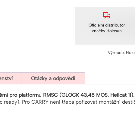
micro
kolimátor
Holosun
EPS
Oficiální distributor
CARRY
značky Holosun
RD
6
MOA
Výrobce: Holo
množství
enství
Otázky a odpovědi
němi pro platformu RMSC (GLOCK 43,48 MOS. Hellcat 11)
ic ready). Pro CARRY není třeba pořizovat montážní des