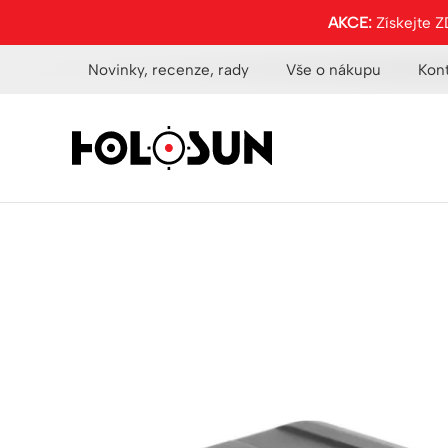
AKCE:
Získejte 
Novinky, recenze, rady
Vše o nákupu
Kon