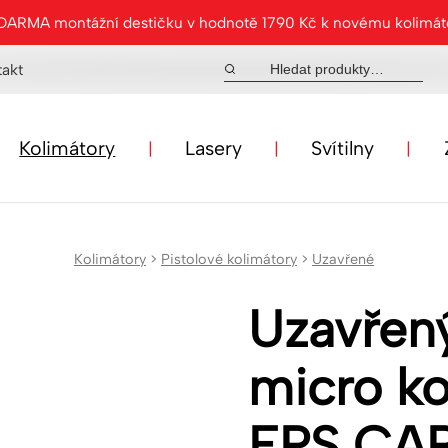
ZDARMA montážní destičku v hodnotě 1790 Kč k novému kolimá
takt
Kolimátory
Lasery
Svítilny
Kolimátory
>
Pistolové kolimátory
>
Uzavřené
Uzavřený
micro ko
EPS CA