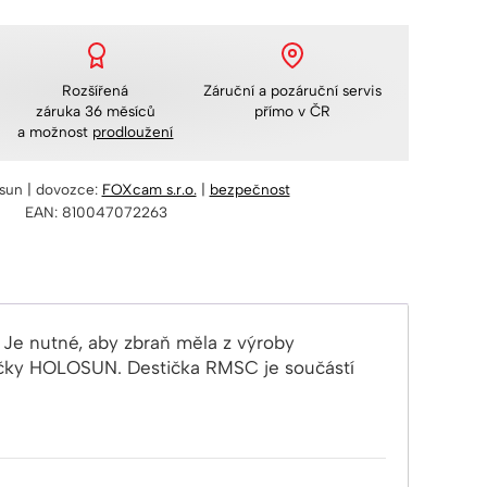
Rozšířená
Záruční a pozáruční servis
záruka 36 měsíců
přímo v ČR
a možnost
prodloužení
sun | dovozce:
FOXcam s.r.o.
|
bezpečnost
EAN: 810047072263
.
Je nutné, aby zbraň měla z výroby
tičky HOLOSUN. Destička RMSC je součástí