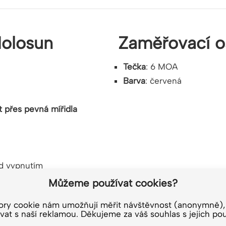
Holosun
Zaměřovací o
Tečka
: 6 MOA
Barva
: červená
t přes pevná mířidla
ed vypnutím
Můžeme používat cookies?
řeno
kvalitní
povrchovou
ory cookie nám umožňují měřit návštěvnost (anonymně),
vat s naší reklamou. Děkujeme za váš souhlas s jejich pou