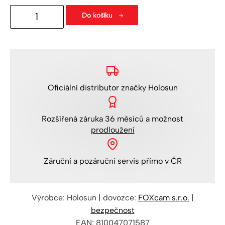
Uzavřený
Do košíku
pistolový
micro
kolimátor
Holosun
EPS
Oficiální distributor
značky Holosun
MRS
GR
Rozšířená
záruka 36 měsíců
a možnost
množství
prodloužení
Záruční a pozáruční servis
přímo v ČR
Výrobce: Holosun | dovozce:
FOXcam s.r.o.
|
bezpečnost
EAN: 810047071587