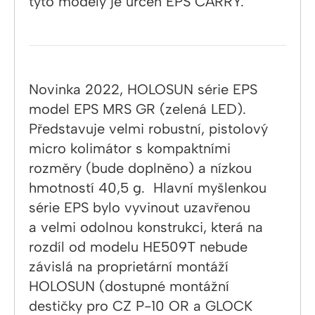
tyto modely je určen EPS CARRY.
Novinka 2022, HOLOSUN série EPS
model EPS MRS GR (zelená LED).
Představuje velmi robustní, pistolový
micro kolimátor s kompaktními
rozměry (bude doplněno) a nízkou
hmotností 40,5 g. Hlavní myšlenkou
série EPS bylo vyvinout uzavřenou
a velmi odolnou konstrukci, která na
rozdíl od modelu HE509T nebude
závislá na proprietární montáží
HOLOSUN (dostupné montážní
destičky pro CZ P-10 OR a GLOCK