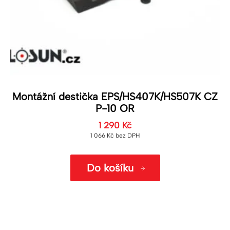
Montážní destička EPS/HS407K/HS507K CZ
P-10 OR
1 290
Kč
1 066
Kč
bez DPH
Do košíku