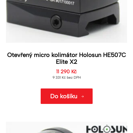
Otevřený micro kolimátor Holosun HE507C
Elite X2
11 290
Kč
9 331
Kč
bez DPH
Do košíku