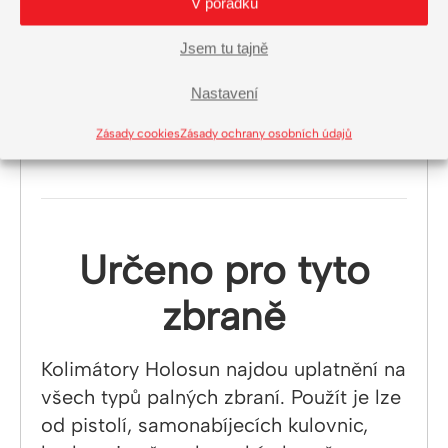
V pořádku
Jsem tu tajně
Baterie je skrytě umístěná v těle
Nastavení
kolimátoru. Při výměně jednoduše
vyjmete slot s baterií a vyměníte.
Zásady cookies
Zásady ochrany osobních údajů
Určeno pro tyto
zbraně
Kolimátory Holosun najdou uplatnění na
všech typů palných zbraní. Použít je lze
od pistolí, samonabíjecích kulovnic,