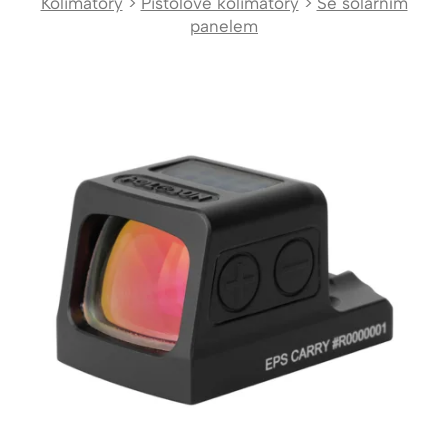
Kolimátory
>
Pistolové kolimátory
>
Se solárním
panelem