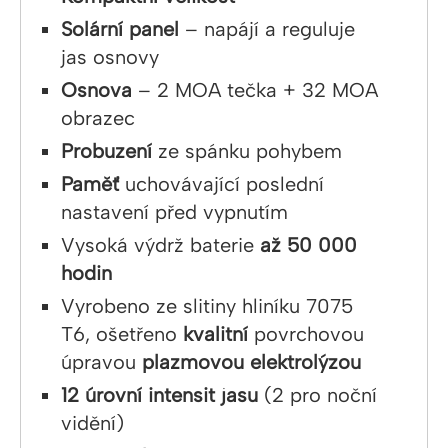
Solární panel
– napájí a reguluje
jas osnovy
Osnova
– 2 MOA tečka + 32 MOA
obrazec
Probuzení
ze spánku pohybem
Paměť
uchovávající poslední
nastavení před vypnutím
Vysoká výdrž baterie
až 50 000
hodin
Vyrobeno ze slitiny hliníku 7075
T6, ošetřeno
kvalitní
povrchovou
úpravou
plazmovou elektrolýzou
12 úrovní intensit jasu
(2 pro noční
vidění)