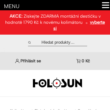
MENU
AKCE:
Získejte ZDARMA montážní destičku v
hodnotě 1790 Kč k novému kolimátoru
vyberte
si
Přihlásit se
0
Kč