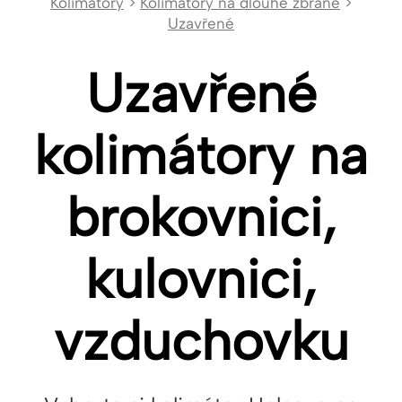
Kolimátory
>
Kolimátory na dlouhé zbraně
>
Uzavřené
Uzavřené
kolimátory na
brokovnici,
kulovnici,
vzduchovku