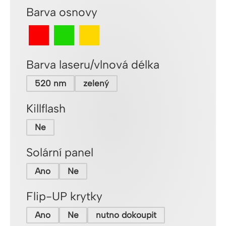
Barva osnovy
Barva laseru/vlnová délka
520 nm
zelený
Killflash
Ne
Solární panel
Ano
Ne
Flip-UP krytky
Ano
Ne
nutno dokoupit