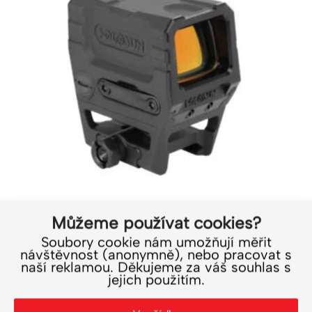
Můžeme používat cookies?
Soubory cookie nám umožňují měřit
Kolimátor Holosun AEMS CORE X2 GR
návštěvnost (anonymně), nebo pracovat s
naší reklamou. Děkujeme za váš souhlas s
10 590
Kč
jejich použitím.
8 752
Kč
bez DPH