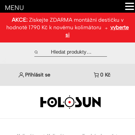
MENU
AKCE:
Získejte ZDARMA montážní destičku v
hodnotě 1790 Kč k novému kolimátoru
vyberte
si
Přihlásit se
0
Kč