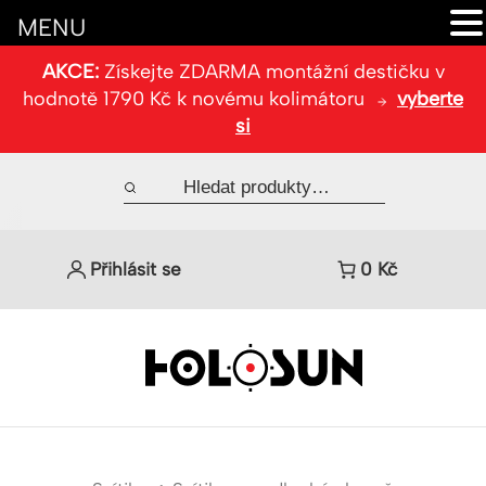
MENU
AKCE:
Získejte ZDARMA montážní destičku v
hodnotě 1790 Kč k novému kolimátoru
vyberte
si
Přihlásit se
0
Kč