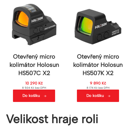
Otevřený micro
Otevřený micro
kolimátor Holosun
kolimátor Holosun
HS507C X2
HS507K X2
10 290
Kč
9 890
Kč
8 504
Kč
bez DPH
8 174
Kč
bez DPH
Do košíku
Do košíku
Velikost hraje roli