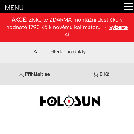
MENU
AKCE:
Získejte ZDARMA montážní destičku v
hodnotě 1790 Kč k novému kolimátoru
vyberte
si
Přihlásit se
0
Kč