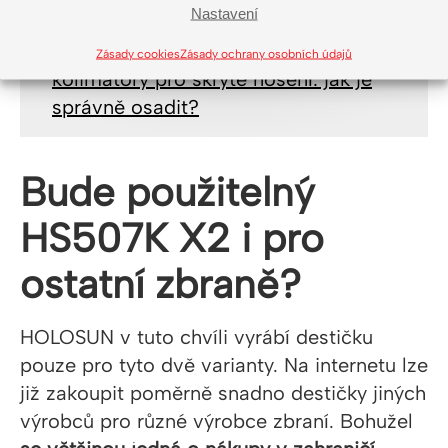
Nastavení
ČTĚTE TAKÉ ČLÁNEK:
Pistolové
Zásady cookies
Zásady ochrany osobních údajů
kolimátory pro skryté nošení: jak je
správně osadit?
Bude použitelný
HS507K X2 i pro
ostatní zbraně?
HOLOSUN v tuto chvíli vyrábí destičku
pouze pro tyto dvě varianty. Na internetu lze
již zakoupit poměrně snadno destičky jiných
výrobců pro různé výrobce zbraní. Bohužel