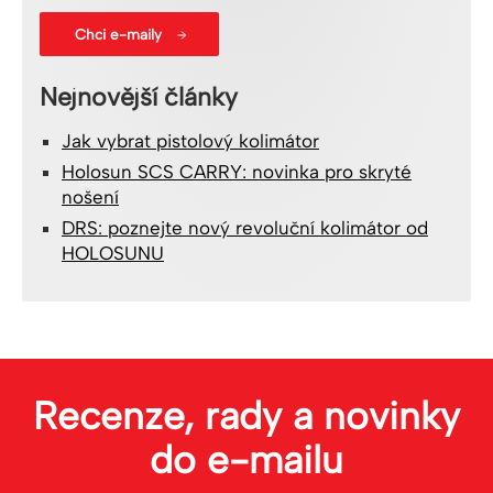
Nejnovější články
Jak vybrat pistolový kolimátor
Holosun SCS CARRY: novinka pro skryté
nošení
DRS: poznejte nový revoluční kolimátor od
HOLOSUNU
Recenze, rady a novinky
do
e-mailu