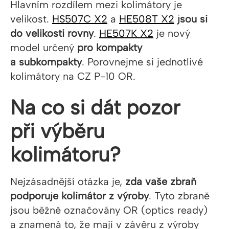
Hlavním rozdílem mezi kolimátory je
velikost.
HS507C X2
a
HE508T X2
jsou si
do velikosti rovny
.
HE507K X2
je nový
model určený
pro kompakty
a subkompakty
. Porovnejme si jednotlivé
kolimátory na CZ P-10 OR.
Na co si dát pozor
při výběru
kolimátoru?
Nejzásadnější otázka je,
zda vaše zbraň
podporuje kolimátor z výroby
. Tyto zbraně
jsou běžně označovány OR (optics ready)
a znamená to, že mají v závěru z výroby