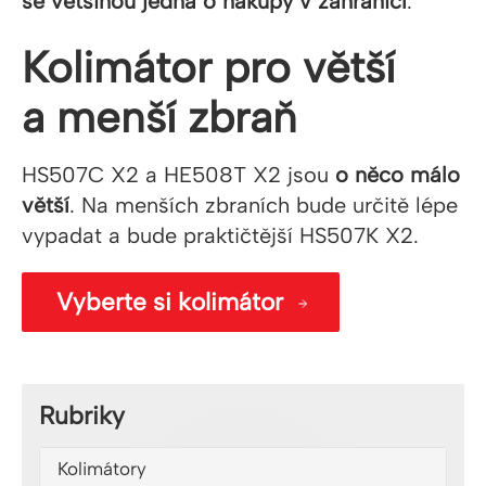
se většinou jedná o nákupy v zahraničí
.
Kolimátor pro větší
a menší zbraň
HS507C X2 a HE508T X2 jsou
o něco málo
větší
. Na menších zbraních bude určitě lépe
vypadat a bude praktičtější HS507K X2.
Vyberte si kolimátor
Rubriky
Kolimátory