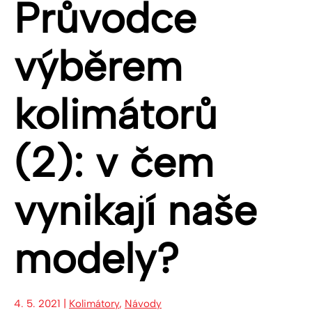
Průvodce
výběrem
kolimátorů
(2): v čem
vynikají naše
modely?
4. 5. 2021 |
Kolimátory
,
Návody