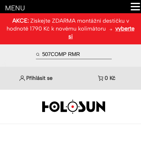
MENU
AKCE:
Získejte ZDARMA montážní destičku v
hodnotě 1790 Kč k novému kolimátoru
vyberte
si
Přihlásit se
0
Kč