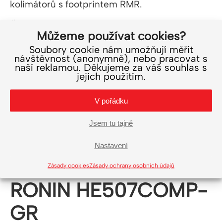
kolimátorů s footprintem RMR.
Čtěte celý článek »
Můžeme používat cookies?
Soubory cookie nám umožňují měřit
návštěvnost (anonymně), nebo pracovat s
naší reklamou. Děkujeme za váš souhlas s
jejich použitím.
V pořádku
Jsem tu tajně
Otevřený micro
Nastavení
kolimátor Holosun
Zásady cookies
Zásady ochrany osobních údajů
RONIN HE507COMP-
GR